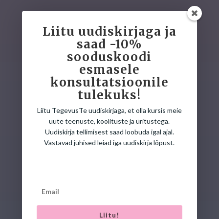
Liitu uudiskirjaga ja
saad -10%
sooduskoodi
esmasele
konsultatsioonile
ARENDUS-
tulekuks!
JA TERAAPIAKESKUS
Liitu TegevusTe uudiskirjaga, et olla kursis meie
uute teenuste, koolituste ja üritustega.
Sinu lapse arengu toetamine
Uudiskirja tellimisest saad loobuda igal ajal.
Vastavad juhised leiad iga uudiskirja lõpust.
ALUSTA SIIT
ÜRITUSTE KALENDER
Liitu!