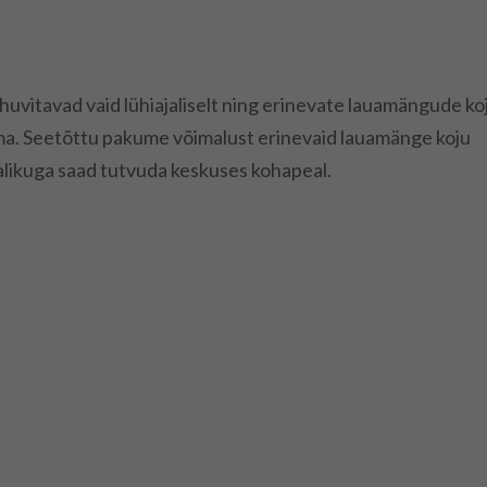
 huvitavad vaid lühiajaliselt ning erinevate lauamängude ko
isma. Seetõttu pakume võimalust erinevaid lauamänge koju
likuga saad tutvuda keskuses kohapeal.