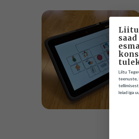
Liitu
saad
esma
kons
tule
Liitu Tege
teenuste, 
tellimisest
leiad iga u