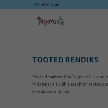
+372 5850 4606
+372 5850 4606
TOOTED RENDIKS
Tooteid saab rentida TegevusTe arendus-
mida laps vajab lühiajaliselt teraapiaee
kontaktivormi kaudu.