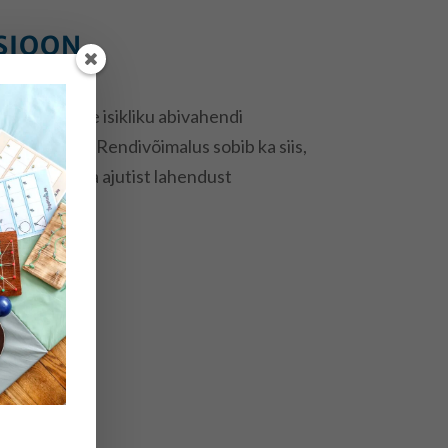
SIOON
 saaks enne isikliku abivahendi
isel toetab. Rendivõimalus sobib ka siis,
 ning on vaja ajutist lahendust