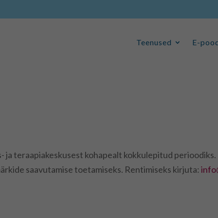
Teenused
E-poo
Teenused
E-poo
 ja teraapiakeskusest kohapealt kokkulepitud perioodiks.
smärkide saavutamise toetamiseks. Rentimiseks kirjuta:
inf