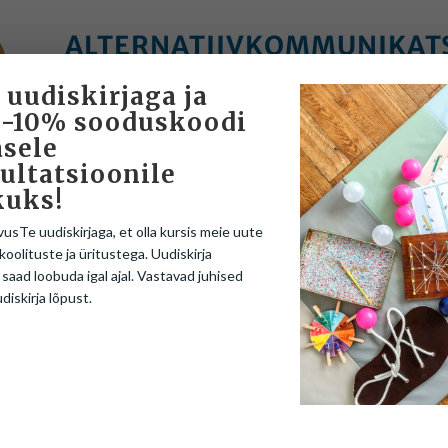
ALTERNATIIVKOMMUNIKAT
KOMMUNIKAATOR
 uudiskirjaga ja
Pakume võimalust rentida kommunikaatorit, et laps
 -10% sooduskoodi
sele
taotlemist proovida, kas ja kuidas see teda suhtlem
ultatsioonile
kui lapse isiklik seade on hoolduses või paranduses
kuks!
suhtlemise jätkamiseks.
vusTe uudiskirjaga, et olla kursis meie uute
Hind:
5.00€/päev
koolituste ja üritustega. Uudiskirja
 saad loobuda igal ajal. Vastavad juhised
udiskirja lõpust.