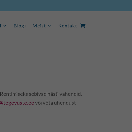
d
Blogi
Meist
Kontakt
d
Blogi
Meist
Kontakt
 Rentimiseks sobivad hästi vahendid,
o@tegevuste.ee
või võta ühendust