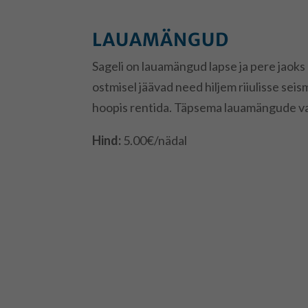
LAUAMÄNGUD
Sageli on lauamängud lapse ja pere jaoks
ostmisel jäävad need hiljem riiulisse se
hoopis rentida. Täpsema lauamängude va
Hind:
5.00€/nädal