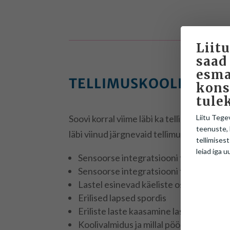
Liitu
saad
esma
TELLIMUSKOOLITUSED
kons
tule
Liitu Tege
Soovi korral viime läbi ka tellimuskoolit
teenuste, 
läbi viinud järgnevaid tellimuskoolitusi:
tellimisest
leiad iga u
Sensoorse integratsiooni teooria alu
Sensoorse integratsiooni teooria alu
Lastel esinevad käeliste oskuste pro
Erilised lapsed spordis
Eriliste laste kaasamine lasteaia ja e
Koolivalmidus ja millal pöörduda spetsi