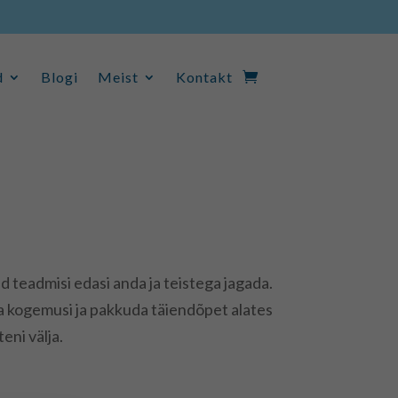
d
Blogi
Meist
Kontakt
d
Blogi
Meist
Kontakt
 teadmisi edasi anda ja teistega jagada.
a kogemusi ja pakkuda täiendõpet alates
eni välja.