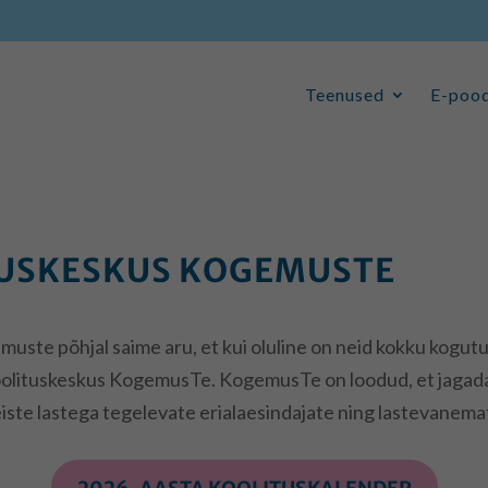
Teenused
E-poo
Teenused
E-poo
TUSKESKUS KOGEMUSTE
ste põhjal saime aru, et kui oluline on neid kokku kogutud
 koolituskeskus KogemusTe. KogemusTe on loodud, et jagad
iste lastega tegelevate erialaesindajate ning lastevanemat