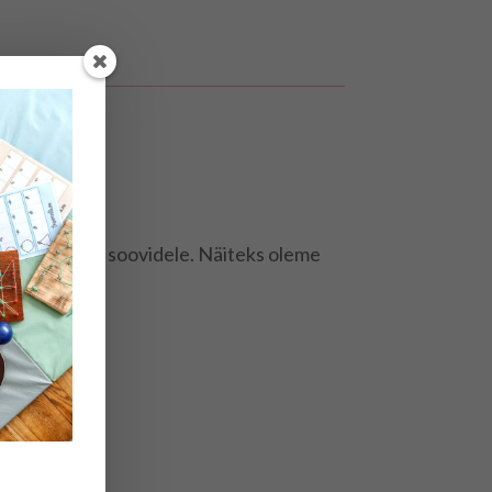
vajadustele ja soovidele. Näiteks oleme