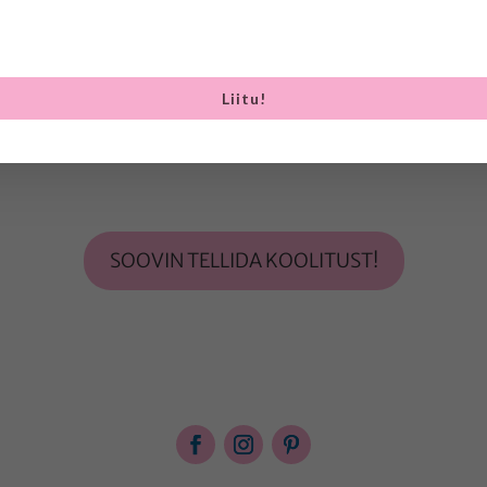
Liitu!
t teemale, mahule ja osalejate arvule. Täpsema info saami
SOOVIN TELLIDA KOOLITUST!