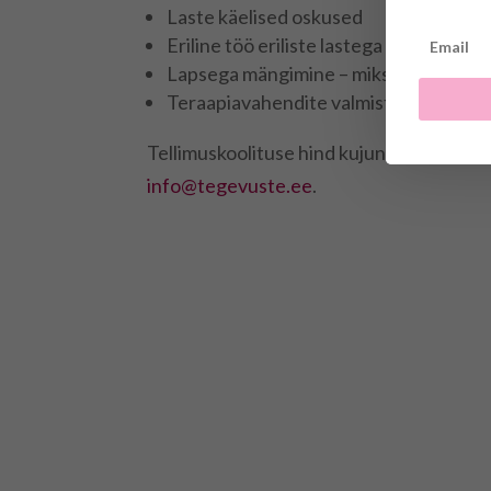
Laste käelised oskused
Eriline töö eriliste lastega
Lapsega mängimine – miks ja kuidas?
Teraapiavahendite valmistamine
Tellimuskoolituse hind kujuneb vastaval
info@tegevuste.ee
.