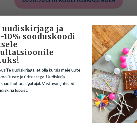
2026. AASTA KOOLITUSKALENDER
 uudiskirjaga ja
 -10% sooduskoodi
sele
ultatsioonile
kuks!
vusTe uudiskirjaga, et olla kursis meie uute
usi erivajadusega laste valdkonnas vastavalt Teie ettevõtte 
koolituste ja üritustega. Uudiskirja
 saad loobuda igal ajal. Vastavad juhised
udiskirja lõpust.
steadmised
steadmised logopeedidele
bleemid ja tegevusterapeudi sekkumine
simese kooliastme liikumistundidesse
alisti poole?