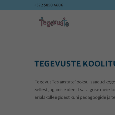
+372 5850 4606
+372 5850 4606
TEGEVUSTE KOOLI
TegevusTes aastate jooksul saadud kogemu
Sellest jagamise ideest sai alguse meie
erialakolleegidest kuni pedagoogide ja te