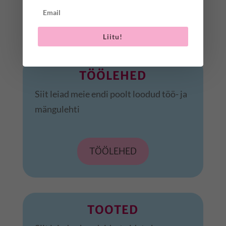
Liitu!
TÖÖLEHED
Siit leiad meie endi poolt loodud töö- ja
mängulehti
TÖÖLEHED
TOOTED