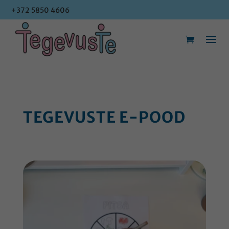
+372 5850 4606
+372 5850 4606
TEGEVUSTE E-POOD