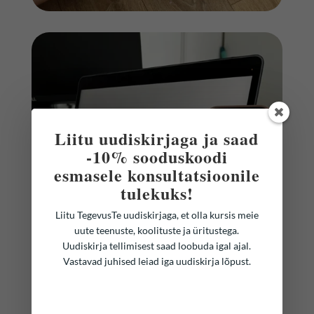
Liitu uudiskirjaga ja saad
-10% sooduskoodi
esmasele konsultatsioonile
tulekuks!
Liitu TegevusTe uudiskirjaga, et olla kursis meie
uute teenuste, koolituste ja üritustega.
Uudiskirja tellimisest saad loobuda igal ajal.
Vastavad juhised leiad iga uudiskirja lõpust.