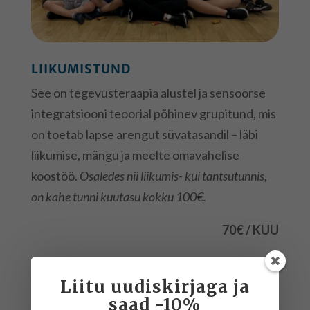
LIIKUMISTUND
See on tegevusteraapia alustel ja sensoorse
integratsiooni teoorial põhinev grupitund, mis
on toetab lapse arengut süvatasandil – läbi
liikumise, mängu ja meelte omavahelise
koostöö.
Osaledes nii liikumis- kui tantsutunnis,
on kahe tunni kuutasu kokku 100€.
70€ / KUU
Liitu uudiskirjaga ja
saad -10%