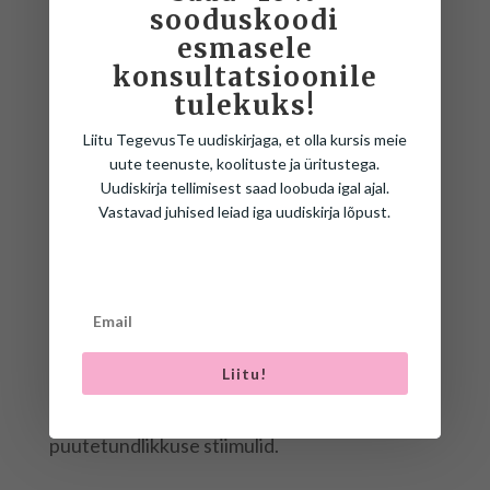
sooduskoodi
esmasele
konsultatsioonile
tulekuks!
Liitu TegevusTe uudiskirjaga, et olla kursis meie
uute teenuste, koolituste ja üritustega.
Uudiskirja tellimisest saad loobuda igal ajal.
Vastavad juhised leiad iga uudiskirja lõpust.
MULTISENSOORNE MÄNGUTUND
Multisensoorne mängutund on vabas vormis
grupitund, milles oleme teadlikult
Liitu!
kombineerinud valguse, helid, lõhnad,
süvatundlikkuse, tasakaalu ja
puutetundlikkuse stiimulid.