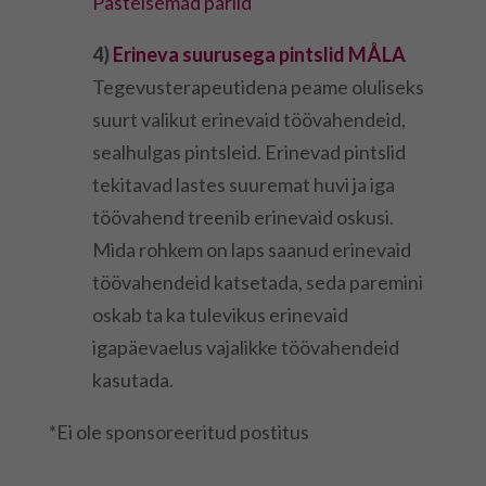
Pastelsemad pärlid
4)
Erineva suurusega pintslid MÅLA
Tegevusterapeutidena peame oluliseks
suurt valikut erinevaid töövahendeid,
sealhulgas pintsleid. Erinevad pintslid
tekitavad lastes suuremat huvi ja iga
töövahend treenib erinevaid oskusi.
Mida rohkem on laps saanud erinevaid
töövahendeid katsetada, seda paremini
oskab ta ka tulevikus erinevaid
igapäevaelus vajalikke töövahendeid
kasutada.
*Ei ole sponsoreeritud postitus