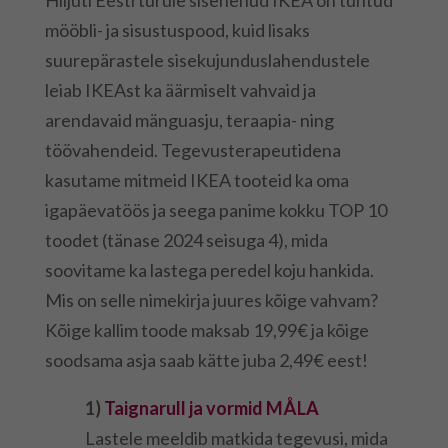
Hiljuti Eesti turule sisenenud IKEA on tuntud
mööbli- ja sisustuspood, kuid lisaks
suurepärastele sisekujunduslahendustele
leiab IKEAst ka äärmiselt vahvaid ja
arendavaid mänguasju, teraapia- ning
töövahendeid. Tegevusterapeutidena
kasutame mitmeid IKEA tooteid ka oma
igapäevatöös ja seega panime kokku TOP 10
toodet (tänase 2024 seisuga 4), mida
soovitame ka lastega peredel koju hankida.
Mis on selle nimekirja juures kõige vahvam?
Kõige kallim toode maksab 19,99€ ja kõige
soodsama asja saab kätte juba 2,49€ eest!
1)
Taignarull ja vormid MÅLA
Lastele meeldib matkida tegevusi, mida