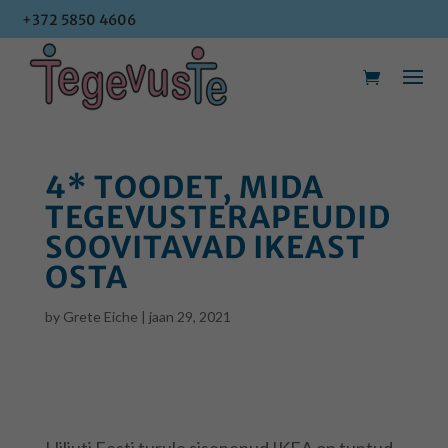
+372 5850 4606
+372 5850 4606
4* TOODET, MIDA
TEGEVUSTERAPEUDID
SOOVITAVAD IKEAST
OSTA
by
Grete Eiche
|
jaan 29, 2021