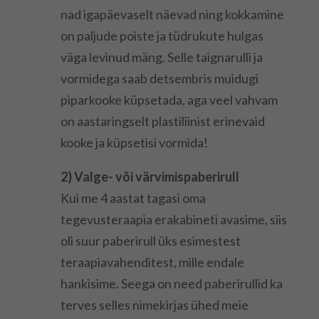
nad igapäevaselt näevad ning kokkamine
on paljude poiste ja tüdrukute hulgas
väga levinud mäng. Selle taignarulli ja
vormidega saab detsembris muidugi
piparkooke küpsetada, aga veel vahvam
on aastaringselt plastiliinist erinevaid
kooke ja küpsetisi vormida!
2) Valge- või värvimispaberirull
Kui me 4 aastat tagasi oma
tegevusteraapia erakabineti avasime, siis
oli suur paberirull üks esimestest
teraapiavahenditest, mille endale
hankisime. Seega on need paberirullid ka
terves selles nimekirjas ühed meie