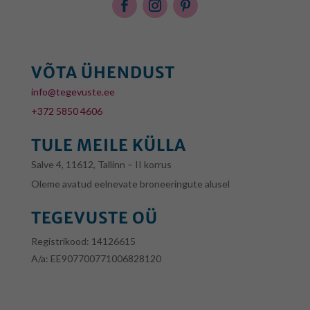
VÕTA ÜHENDUST
info@tegevuste.ee
+372 5850 4606
TULE MEILE KÜLLA
Salve 4, 11612, Tallinn – II korrus
Oleme avatud eelnevate broneeringute alusel
TEGEVUSTE OÜ
Registrikood:
14126615
A/a: EE907700771006828120