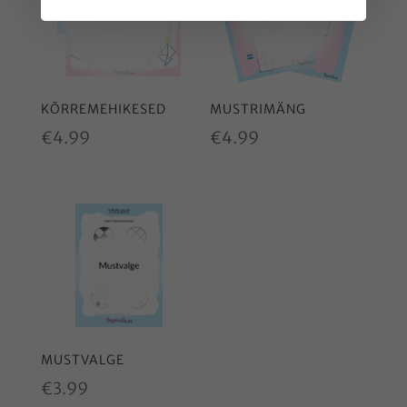
KÕRREMEHIKESED
MUSTRIMÄNG
€
4.99
€
4.99
MUSTVALGE
€
3.99