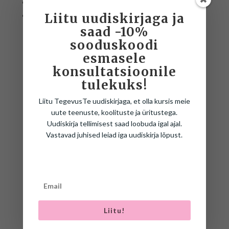
eneseregulatsiooni
liikumisharjumuste väljakujunemist
Liitu uudiskirjaga ja
saad -10%
Lisavahendeid harjutuskava läbiviimiseks
sooduskoodi
esmasele
tarvis ei ole.
konsultatsioonile
tulekuks!
Liitu TegevusTe uudiskirjaga, et olla kursis meie
uute teenuste, koolituste ja üritustega.
Uudiskirja tellimisest saad loobuda igal ajal.
Vastavad juhised leiad iga uudiskirja lõpust.
SEOTUD TOOTED
Liitu!