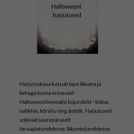
Harjutuskava kutsub lapsi liikuma ja
kehaga looma erinevaid
Halloweeniteemalisi kujundeid – kübar,
nahkhiir, kõrvits ning ämblik. Harjutused
sobivad suurepäraselt
teraapiatundidesse, liikumistundidesse