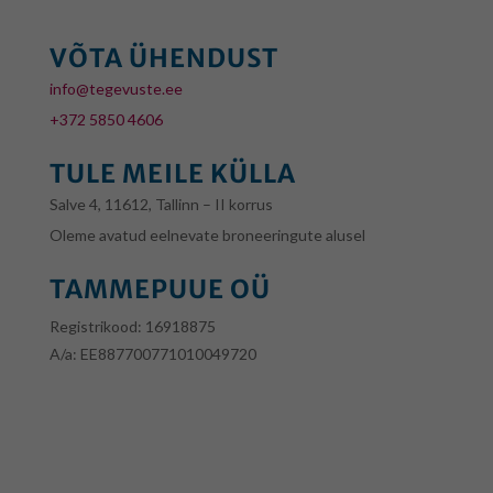
VÕTA ÜHENDUST
info@tegevuste.ee
+372 5850 4606
TULE MEILE KÜLLA
Salve 4, 11612, Tallinn – II korrus
Oleme avatud eelnevate broneeringute alusel
TAMMEPUUE OÜ
Registrikood: 16918875
A/a:
EE887700771010049720