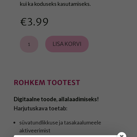
kui ka koduseks kasutamiseks.
€
3.99
Halloweeni
LISA KORVI
harjutused
kogus
ROHKEM TOOTEST
Digitaalne toode, allalaadimiseks!
Harjutuskava toetab:
süvatundlikkuse ja tasakaalumeele
aktiveerimist