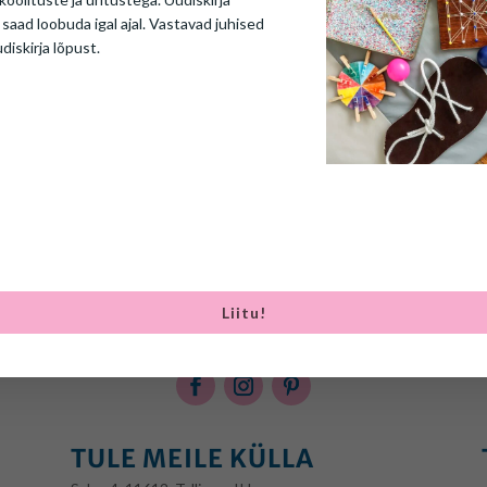
L PÖÖRDUDA SPETSIALISTI POOLE?
 saad loobuda igal ajal. Vastavad juhised
udiskirja lõpust.
0
STEAIALAPS VAJAB ARENGU TOETAMIST
30
Liitu!
TULE MEILE KÜLLA