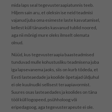
mida laps seal tegevusteraapiatunnis teeb.
Hiljem sain aru, et oleksin ise neid teadmisi
vajanud juba oma esimeste laste kasvatamisel,
kellest küll tänaseks kasvanud tublid noored,
aga nii mõnigi mure oleks ilmselt olemata
olnud.
Nüüd, kus tegevusteraapia baasteadmised
tunduvad mulle kohustusliku teadmisena juba
iga lapsevanema jaoks, siis on kurb tõdeda, et
Eesti lasteaedade ja koolide õpetajad üldjuhul
ei ole kuulnudki sellisest teraapiavormist.
Suures osas lasteaedades ja koolides on täna
tööl küll logopeed, psühholoog või
eripedagoog, aga tegevusterapeute ei ole.