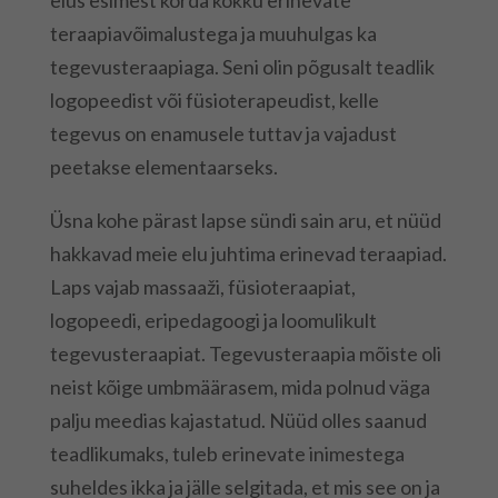
elus esimest korda kokku erinevate
teraapiavõimalustega ja muuhulgas ka
tegevusteraapiaga. Seni olin põgusalt teadlik
logopeedist või füsioterapeudist, kelle
tegevus on enamusele tuttav ja vajadust
peetakse elementaarseks.
Üsna kohe pärast lapse sündi sain aru, et nüüd
hakkavad meie elu juhtima erinevad teraapiad.
Laps vajab massaaži, füsioteraapiat,
logopeedi, eripedagoogi ja loomulikult
tegevusteraapiat. Tegevusteraapia mõiste oli
neist kõige umbmäärasem, mida polnud väga
palju meedias kajastatud. Nüüd olles saanud
teadlikumaks, tuleb erinevate inimestega
suheldes ikka ja jälle selgitada, et mis see on ja