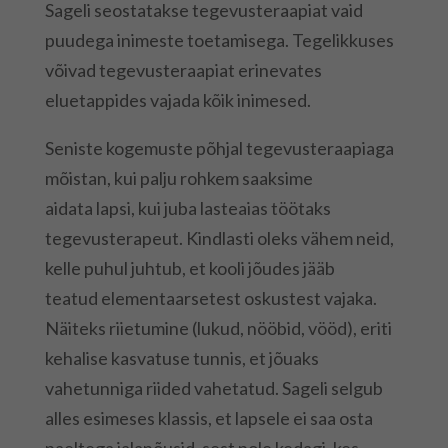
Sageli seostatakse tegevusteraapiat vaid
puudega inimeste toetamisega. Tegelikkuses
võivad tegevusteraapiat erinevates
eluetappides vajada kõik inimesed.
Seniste kogemuste põhjal tegevusteraapiaga
mõistan, kui palju rohkem saaksime
aidata lapsi, kui juba lasteaias töötaks
tegevusterapeut. Kindlasti oleks vähem neid,
kelle puhul juhtub, et kooli jõudes jääb
teatud elementaarsetest oskustest vajaka.
Näiteks riietumine (lukud, nööbid, vööd), eriti
kehalise kasvatuse tunnis, et jõuaks
vahetunniga riided vahetatud. Sageli selgub
alles esimeses klassis, et lapsele ei saa osta