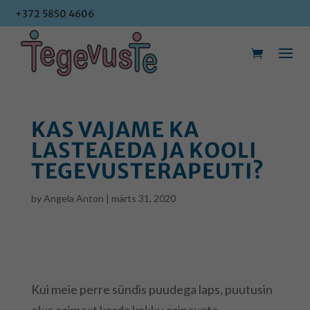
+372 5850 4606
+372 5850 4606
KAS VAJAME KA
LASTEAEDA JA KOOLI
TEGEVUSTERAPEUTI?
by
Angela Anton
|
märts 31, 2020
Kui meie perre sündis puudega laps, puutusin