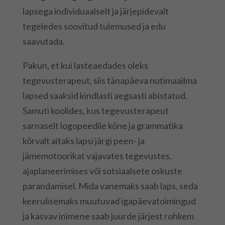
lapsega individuaalselt ja järjepidevalt
tegeledes soovitud tulemused ja edu
saavutada.
Pakun, et kui lasteaedades oleks
tegevusterapeut, siis tänapäeva nutimaailma
lapsed saaksid kindlasti aegsasti abistatud.
Samuti koolides, kus tegevusterapeut
sarnaselt logopeedile kõne ja grammatika
kõrvalt aitaks lapsi järgi peen- ja
jämemotoorikat vajavates tegevustes,
ajaplaneerimises või sotsiaalsete oskuste
parandamisel. Mida vanemaks saab laps, seda
keerulisemaks muutuvad igapäevatoimingud
ja kasvav inimene saab juurde järjest rohkem