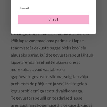
Noorte madala enesehinnangu ja
õpimotivatsiooni kadumise põhjused ulatuvad
sageli tagasi aega, kus laps koges
Liitu!
ebaõnnestumisi lihtsamate igapäevaelu
toimingute sooritamisel. Kindlasti annavad
kõik lapsevanemad oma parima, et lapse
teadmiste ja oskuste pagas oleks koolielu
alguseks parim, kuid tegevusterapeut lähtub
lapse arendamisel mitte üksnes ühest
murekohast, vaid vaatab kõiki
igapäevategevusi tervikuna, selgitab välja
probleemide põhjused ja seejärel tegeleb
kogu probleemiga seotud valdkonnaga.
Tegevusterapeudil on teadmised lapse
arengust ning kogemused ja oskused, kuidas