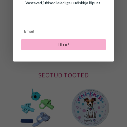
Vastavad juhised leiad iga uudiskirja lõpust.
üks kinnitus.
Liitu!
SEOTUD TOOTED