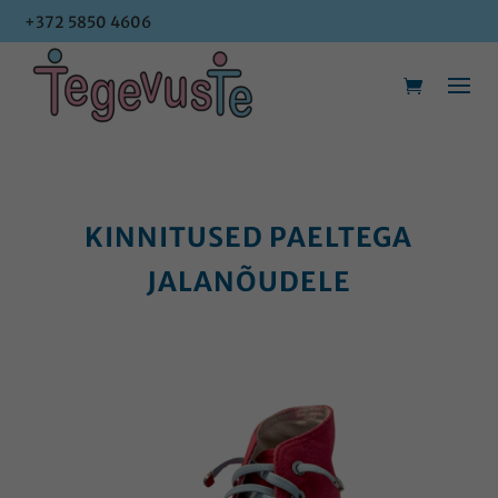
+372 5850 4606
+372 5850 4606
KINNITUSED PAELTEGA
JALANÕUDELE