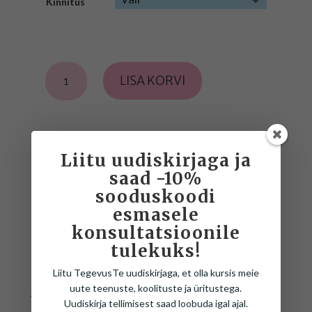
Kinnitus
Kinnitused
LISA KORVI
paeltega
jalanõudele
kogus
Liitu uudiskirjaga ja
ROHKEM TOOTEST
saad -10%
sooduskoodi
Kinnitusi on kolme erinevat tüüpi (magnetiga,
esmasele
keeratav ja stopper). Sobivaim variant vali välja
konsultatsioonile
vastavalt lapse oskustele. Kummist
tulekuks!
kingapaelad on piisavalt elastsed, mis teeb
Liitu TegevusTe uudiskirjaga, et olla kursis meie
jalanõude jalgapanemise eriti lihtsaks ja
uute teenuste, koolituste ja üritustega.
Uudiskirja tellimisest saad loobuda igal ajal.
mugavaks. Komplekti kuulub üks paar paelu ja