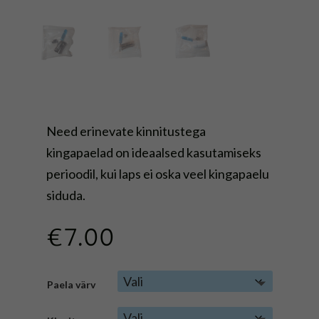
Need erinevate kinnitustega
kingapaelad on ideaalsed kasutamiseks
perioodil, kui laps ei oska veel kingapaelu
siduda.
€
7.00
Paela värv