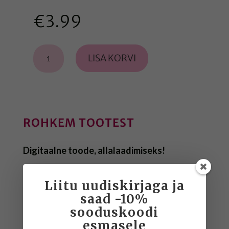
€
3.99
Lõikeleht
LISA KORVI
"Pitsa"
kogus
ROHKEM TOOTEST
Digitaalne toode, allalaadimiseks!
Liitu uudiskirjaga ja
saad -10%
sooduskoodi
esmasele