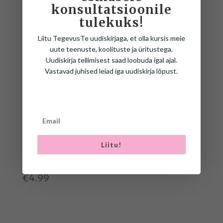
konsultatsioonile
tulekuks!
Liitu TegevusTe uudiskirjaga, et olla kursis meie
SEOTUD TOOTED
uute teenuste, koolituste ja üritustega.
Uudiskirja tellimisest saad loobuda igal ajal.
Vastavad juhised leiad iga uudiskirja lõpust.
Liitu!
SUUREM, VÄIKSEM,
TÄHETRENN
LÜHEM, PIKEM
€
3.99
€
4.99