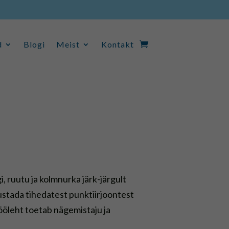
d
Blogi
Meist
Kontakt
d
Blogi
Meist
Kontakt
i, ruutu ja kolmnurka järk-järgult
ustada tihedatest punktiirjoontest
Tööleht toetab nägemistaju ja