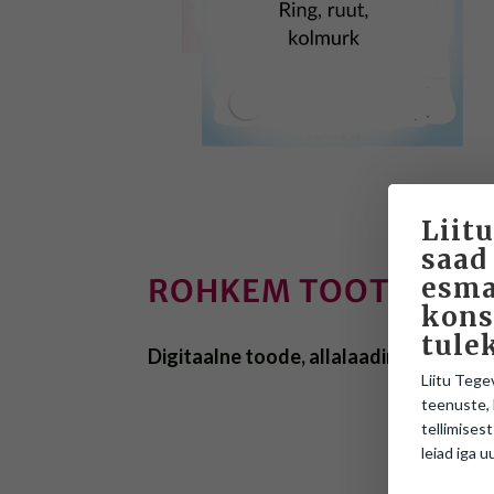
Liitu
saad
esma
ROHKEM TOOTEST
kons
tule
Digitaalne toode, allalaadimiseks!
Liitu Tege
teenuste, 
tellimisest
leiad iga u