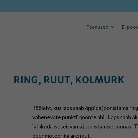
Teenused
E-poo
Teenused
E-poo
RING, RUUT, KOLMURK
Tööleht, kus laps saab õppida joonistama ring
vähenevate punktiirjoonte abil. Laps saab al
ja liikuda iseseisvama joonistamise suunas. 
peenmotoorika arengut.