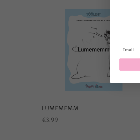
LUMEMEMM
€
3.99