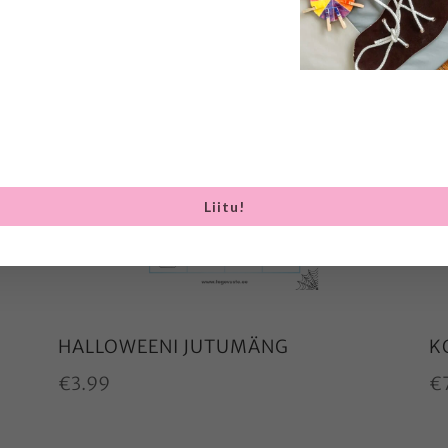
Liitu!
HALLOWEENI JUTUMÄNG
K
€
3.99
€