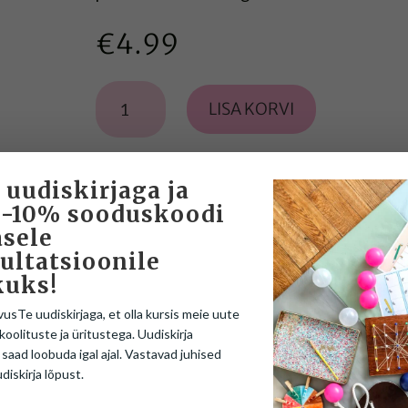
€
4.99
Ring,
LISA KORVI
ruut,
kolmurk
kogus
 uudiskirjaga ja
 -10% sooduskoodi
sele
ultatsioonile
kuks!
vusTe uudiskirjaga, et olla kursis meie uute
koolituste ja üritustega. Uudiskirja
 saad loobuda igal ajal. Vastavad juhised
SEOTUD TOOTED
udiskirja lõpust.