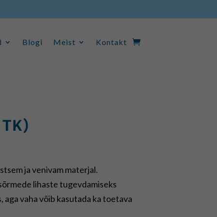
d
Blogi
Meist
Kontakt
d
Blogi
Meist
Kontakt
 TK)
astsem ja venivam materjal.
 sõrmede lihaste tugevdamiseks
 aga vaha võib kasutada ka toetava