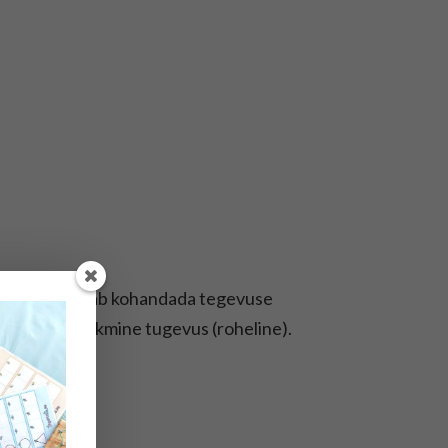
, mis võimaldab kohandada tegevuse
unane) ja keskmine tugevus (roheline).