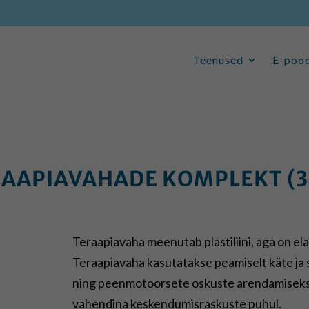
Teenused
E-poo
Teenused
E-poo
AAPIAVAHADE KOMPLEKT (3
Teraapiavaha meenutab plastiliini, aga on el
Teraapiavaha kasutatakse peamiselt käte ja
ning peenmotoorsete oskuste arendamiseks,
vahendina keskendumisraskuste puhul.