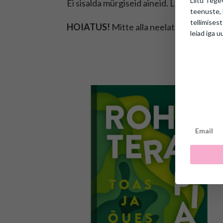
Liitu Tege
Ei sisalda mürgiseid aineid. Lõhnatu. Sob
teenuste, 
tellimisest
HOIATUS!
Mitte alla neelata. Lämbumis
leiad iga u