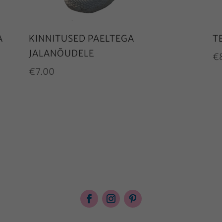
A
KINNITUSED PAELTEGA
T
JALANÕUDELE
€
€
7.00