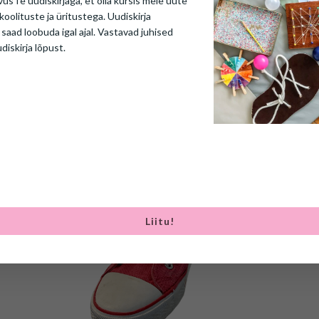
vusTe uudiskirjaga, et olla kursis meie uute
ib vanusele 3+ aastat.
koolituste ja üritustega. Uudiskirja
 saad loobuda igal ajal. Vastavad juhised
oht!
udiskirja lõpust.
SEOTUD TOOTED
Liitu!