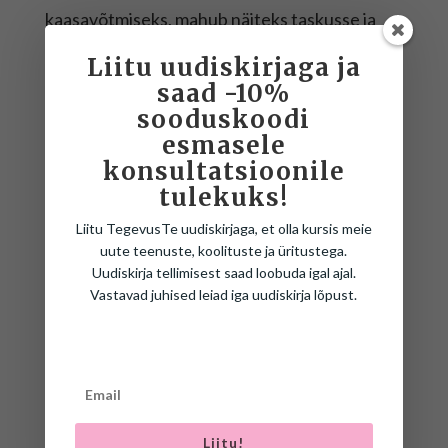
kaasavõtmiseks, mahub näiteks taskusse ja
pinalisse.
Liitu uudiskirjaga ja
saad -10%
NB! Võlupulki on erinevates värvitoonides,
sooduskoodi
tellimusi täidame juhuslikkuse alusel!
esmasele
konsultatsioonile
tulekuks!
Liitu TegevusTe uudiskirjaga, et olla kursis meie
uute teenuste, koolituste ja üritustega.
Uudiskirja tellimisest saad loobuda igal ajal.
Vastavad juhised leiad iga uudiskirja lõpust.
SEOTUD TOOTED
Liitu!