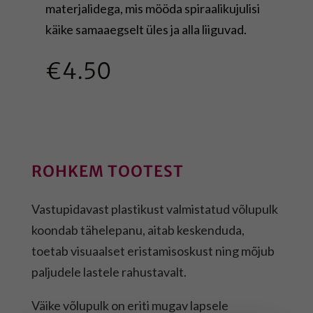
materjalidega, mis mööda spiraalikujulisi
käike samaaegselt üles ja alla liiguvad.
€
4.50
ROHKEM TOOTEST
Vastupidavast plastikust valmistatud võlupulk
koondab tähelepanu, aitab keskenduda,
toetab visuaalset eristamisoskust ning mõjub
paljudele lastele rahustavalt.
Väike võlupulk on eriti mugav lapsele