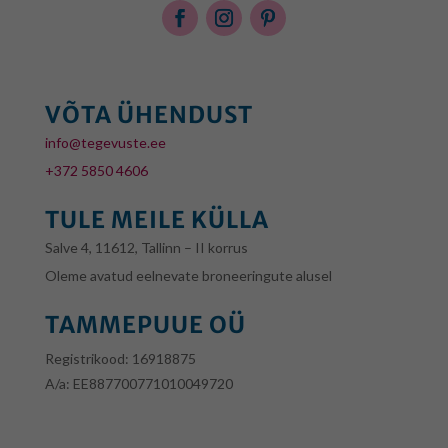
VÕTA ÜHENDUST
info@tegevuste.ee
+372 5850 4606
TULE MEILE KÜLLA
Salve 4, 11612, Tallinn – II korrus
Oleme avatud eelnevate broneeringute alusel
TAMMEPUUE OÜ
Registrikood: 16918875
A/a:
EE887700771010049720