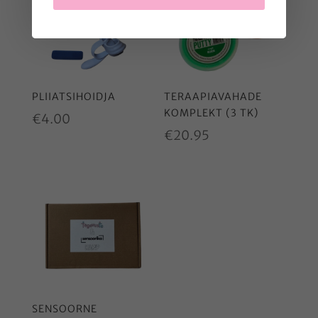
PLIIATSIHOIDJA
TERAAPIAVAHADE
KOMPLEKT (3 TK)
€
4.00
€
20.95
SENSOORNE