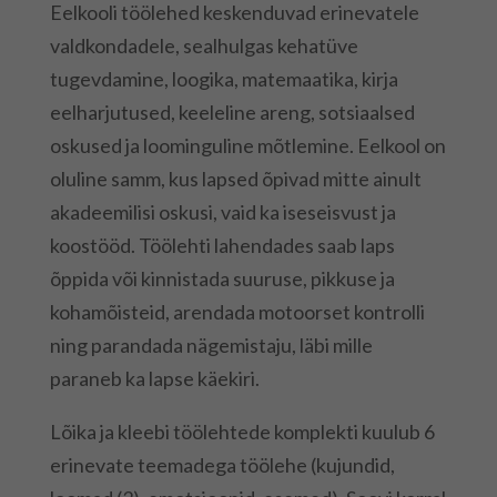
Eelkooli töölehed keskenduvad erinevatele
valdkondadele, sealhulgas kehatüve
tugevdamine, loogika, matemaatika, kirja
eelharjutused, keeleline areng, sotsiaalsed
oskused ja loominguline mõtlemine. Eelkool on
oluline samm, kus lapsed õpivad mitte ainult
akadeemilisi oskusi, vaid ka iseseisvust ja
koostööd. Töölehti lahendades saab laps
õppida või kinnistada suuruse, pikkuse ja
kohamõisteid, arendada motoorset kontrolli
ning parandada nägemistaju, läbi mille
paraneb ka lapse käekiri.
Lõika ja kleebi töölehtede komplekti kuulub 6
erinevate teemadega töölehe (kujundid,