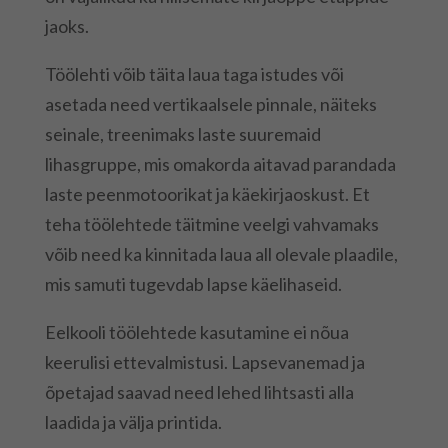
jaoks.
Töölehti võib täita laua taga istudes või
asetada need vertikaalsele pinnale, näiteks
seinale, treenimaks laste suuremaid
lihasgruppe, mis omakorda aitavad parandada
laste peenmotoorikat ja käekirjaoskust. Et
teha töölehtede täitmine veelgi vahvamaks
võib need ka kinnitada laua all olevale plaadile,
mis samuti tugevdab lapse käelihaseid.
Eelkooli töölehtede kasutamine ei nõua
keerulisi ettevalmistusi. Lapsevanemad ja
õpetajad saavad need lehed lihtsasti alla
laadida ja välja printida.