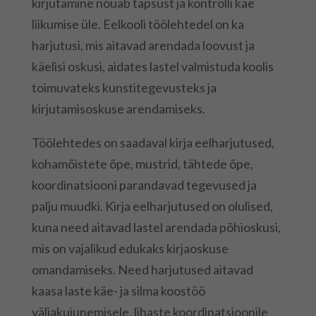
kirjutamine nõuab täpsust ja kontrolli käe
liikumise üle. Eelkooli töölehtedel on ka
harjutusi, mis aitavad arendada loovust ja
käelisi oskusi, aidates lastel valmistuda koolis
toimuvateks kunstitegevusteks ja
kirjutamisoskuse arendamiseks.
Töölehtedes on saadaval kirja eelharjutused,
kohamõistete õpe, mustrid, tähtede õpe,
koordinatsiooni parandavad tegevused ja
palju muudki. Kirja eelharjutused on olulised,
kuna need aitavad lastel arendada põhioskusi,
mis on vajalikud edukaks kirjaoskuse
omandamiseks. Need harjutused aitavad
kaasa laste käe- ja silma koostöö
väljakujunemisele, lihaste koordinatsioonile