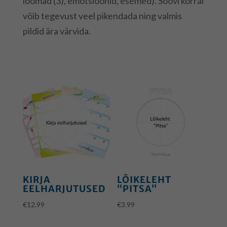
loomad (3), emotsioonid, esemed). Soovi korral
võib tegevust veel pikendada ning valmis
pildid ära värvida.
KIRJA
LÕIKELEHT
EELHARJUTUSED
“PITSA”
€
12.99
€
3.99