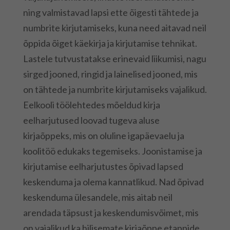
ning valmistavad lapsi ette õigesti tähtede ja
numbrite kirjutamiseks, kuna need aitavad neil
õppida õiget käekirja ja kirjutamise tehnikat.
Lastele tutvustatakse erinevaid liikumisi, nagu
sirged jooned, ringid ja lainelised jooned, mis
on tähtede ja numbrite kirjutamiseks vajalikud.
Eelkooli töölehtedes mõeldud kirja
eelharjutused loovad tugeva aluse
kirjaõppeks, mis on oluline igapäevaelu ja
koolitöö edukaks tegemiseks. Joonistamise ja
kirjutamise eelharjutustes õpivad lapsed
keskenduma ja olema kannatlikud. Nad õpivad
keskenduma ülesandele, mis aitab neil
arendada täpsust ja keskendumisvõimet, mis
on vajalikud ka hilisemate kirjaõppe etappide