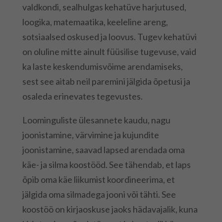
valdkondi, sealhulgas kehatüve harjutused,
loogika, matemaatika, keeleline areng,
sotsiaalsed oskused ja loovus. Tugev kehatüvi
on oluline mitte ainult füüsilise tugevuse, vaid
ka laste keskendumisvõime arendamiseks,
sest see aitab neil paremini jälgida õpetusi ja
osaleda erinevates tegevustes.
Loominguliste ülesannete kaudu, nagu
joonistamine, värvimine ja kujundite
joonistamine, saavad lapsed arendada oma
käe- ja silma koostööd. See tähendab, et laps
õpib oma käe liikumist koordineerima, et
jälgida oma silmadega jooni või tähti. See
koostöö on kirjaoskuse jaoks hädavajalik, kuna