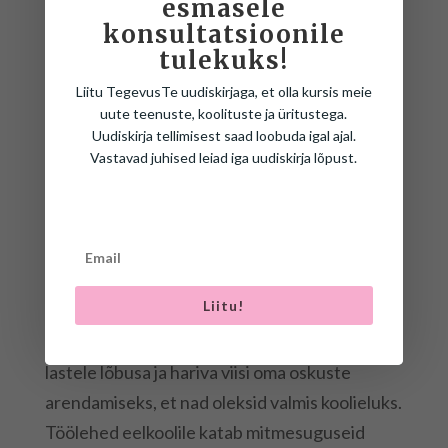
esmasele
konsultatsioonile
tulekuks!
Liitu TegevusTe uudiskirjaga, et olla kursis meie
uute teenuste, koolituste ja üritustega.
Uudiskirja tellimisest saad loobuda igal ajal.
SÕBRAPÄEVASÜD
KÕRREMEHIKESE
Vastavad juhised leiad iga uudiskirja lõpust.
A
D
€
3.99
€
4.99
Liitu!
Eelkooliks valmistumise töölehed pakuvad
lastele lõbusa ja hariva viisi oma oskuste
arendamiseks, et nad oleksid valmis koolieluks.
Töölehed eelkoolile katab mitmesuguseid