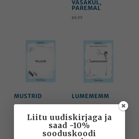
VASAKUL,
PAREMAL
€
4.99
MUSTRID
LUMEMEMM
€
3.99
€
3.99
Liitu uudiskirjaga ja
saad -10%
sooduskoodi