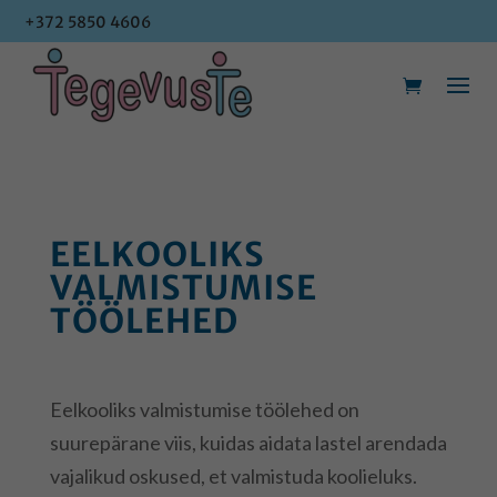
+372 5850 4606
+372 5850 4606
EELKOOLIKS
VALMISTUMISE
TÖÖLEHED
Eelkooliks valmistumise töölehed on
suurepärane viis, kuidas aidata lastel arendada
vajalikud oskused, et valmistuda koolieluks.