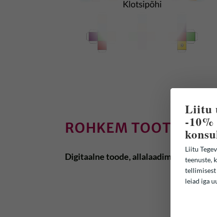
Liitu
-10% 
ROHKEM TOOTEST
konsu
Liitu Tegev
Digitaalne toode, allalaadimiseks!
teenuste, k
tellimisest
leiad iga u