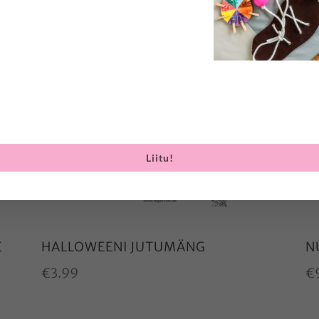
Liitu!
E
HALLOWEENI JUTUMÄNG
N
€
3.99
€