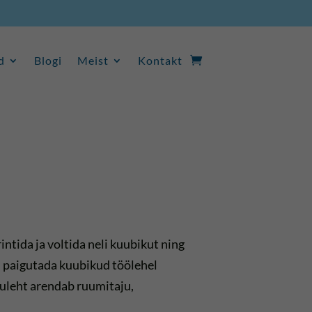
d
Blogi
Meist
Kontakt
d
Blogi
Meist
Kontakt
intida ja voltida neli kuubikut ning
 paigutada kuubikud töölehel
guleht arendab ruumitaju,