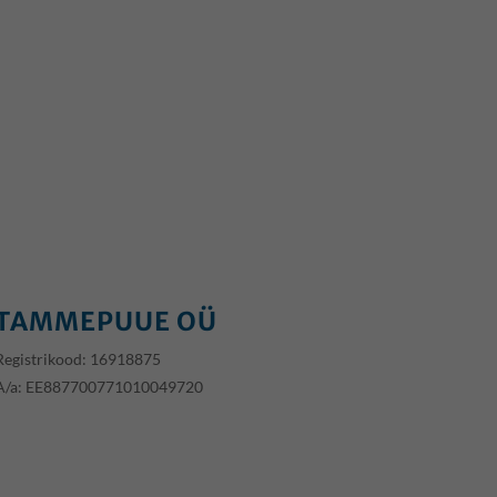
TAMMEPUUE OÜ
Registrikood: 16918875
A/a:
EE887700771010049720