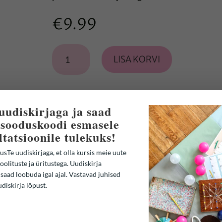
€
9.99
Klotsipõhi
LISA KORVI
kogus
 uudiskirjaga ja saad
sooduskoodi esmasele
ltatsioonile tulekuks!
usTe uudiskirjaga, et olla kursis meie uute
oolituste ja üritustega. Uudiskirja
 saad loobuda igal ajal. Vastavad juhised
udiskirja lõpust.
SEOTUD TOOTED