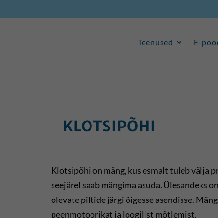
Teenused
E-poo
Teenused
E-poo
KLOTSIPÕHI
Klotsipõhi on mäng, kus esmalt tuleb välja pr
seejärel saab mängima asuda. Ülesandeks on
olevate piltide järgi õigesse asendisse. Män
peenmotoorikat ja loogilist mõtlemist.