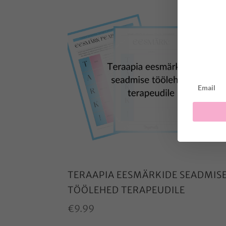
TERAAPIA EESMÄRKIDE SEADMIS
TÖÖLEHED TERAPEUDILE
€
9.99