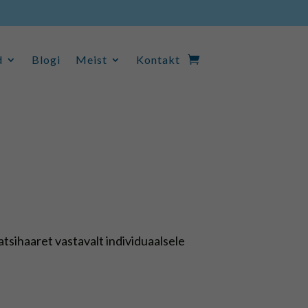
d
Blogi
Meist
Kontakt
d
Blogi
Meist
Kontakt
iatsihaaret vastavalt individuaalsele