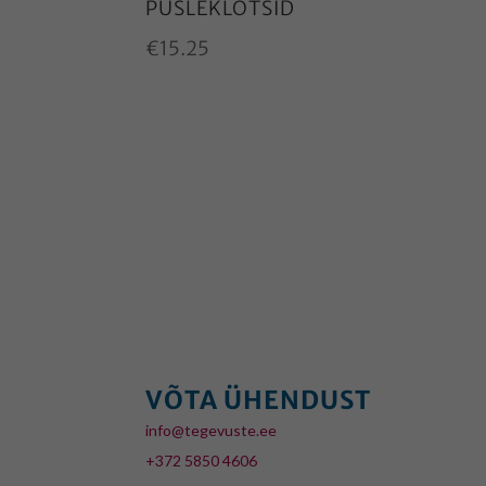
PUSLEKLOTSID
€
15.25
VÕTA ÜHENDUST
info@tegevuste.ee
+372 5850 4606