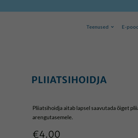
Teenused
E-poo
Teenused
E-poo
PLIIATSIHOIDJA
Pliiatsihoidja aitab lapsel saavutada õiget pli
arengutasemele.
€
4.00