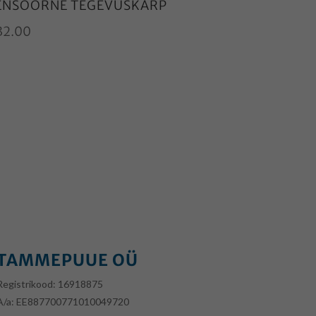
ENSOORNE TEGEVUSKARP
32.00
TAMMEPUUE OÜ
Registrikood: 16918875
A/a:
EE887700771010049720