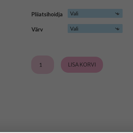
Pliiatsihoidja
Värv
Pliiatsihoidja
LISA KORVI
kogus