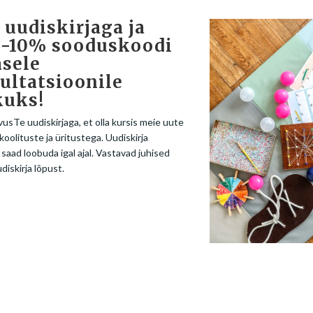
 uudiskirjaga ja
ing eelistatult valime sobiva hoidja igale lapsele välja indiv
 -10% sooduskoodi
 esita tellimus. Kui aga teed esimest tellimust, siis soovit
sele
ultatsioonile
kuks!
vusTe uudiskirjaga, et olla kursis meie uute
rengut ning parandab pliiatsihoiu tehnikat. Õige pliiatsihoi
koolituste ja üritustega. Uudiskirja
 saad loobuda igal ajal. Vastavad juhised
udiskirja lõpust.
a õiget pliiatsihoiu tehnikat, parandades seeläbi käekirja ja
äsi või sõrmed väsivad pikema kirjutamise ajal, kelle käekiri 
 liiga tugev.